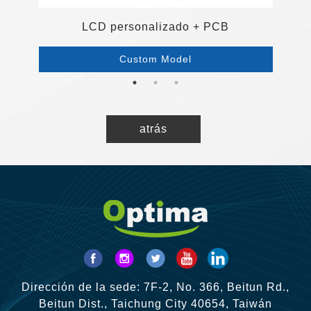
c
LCD personalizado + PCB
Custom Model
atrás
Dirección de la sede: 7F-2, No. 366, Beitun Rd.,
Beitun Dist., Taichung City 40654, Taiwán