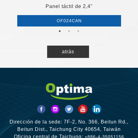
P
Panel táctil de 2,4"
OF024CAN
atrás
Dirección de la sede: 7F-2, No. 366, Beitun Rd.,
Beitun Dist., Taichung City 40654, Taiwán
Oficina central de Taichung:
+886-4-35051156