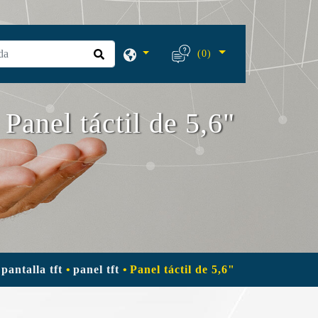
(0)
Panel táctil de 5,6"
pantalla tft
panel tft
Panel táctil de 5,6"