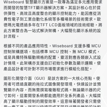
Wiseboard 智慧顯示方案是一款專為滿足多元應用需求
而開發的智慧TFT顯示器解決方案。其設計核心在於提
供彈性、高效且高度整合的顯示控制能力，能因應從消
費性電子到工業自動化系統等多種場景的技術需求。歐
德瑪光電透過多年在TFT LCD面板領域的技術經驗，將
此方案整合為一站式解決架構，大幅簡化顯示系統的設
計流程。
根據不同的產品應用特性，Wiseboard 支援多種 MCU
控制架構選項，包括標準 MCU 控制、無 MCU 模式，
或是具備特殊驅動規格的配置，靈活對應各類嵌入式設
計情境。此架構亦支援自訂初始化參數及顯示邏輯，使
產品設計者可針對不同市場需求進行模組化搭配。
圖形化開發介面（GUI）是該方案的一大核心亮點。使
用者可透過直觀的拖拉式圖像開發環境，快速設計並預
覽顯示內容，而無需撰寫複雜程式碼。無論顯示器的尺
寸如何，這套開發系統都能適用於全系列產品，大幅提
高了顯示驅動控制的開發效率。這意味著開發者只需使