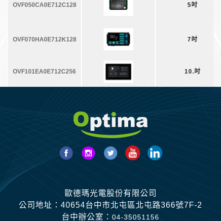
OVF050CA0E712C128
5吋
OVF070HA0E712K128
7吋
OVF101EA0E712C256
10.吋
歐德瑪光電股份有限公司
公司地址：40654台中市北屯區北屯路366號7F-2
台中辦公室：
04-35051156