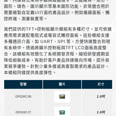
庫，內建各式常用字體與繪圖指令，支援線條、矩形、
圓形、填色、圖示顯示等基本圖形功能，非常適合用於
需要繪製自定義UI介面的產品設計，例如儀器面板、觸
控終端、測量裝置等。
我們提供的TFT+控制板顯示模組有多種尺寸，並可依據
應用需求選配電阻式或電容式觸控面板。這些模組支援
多種通訊介面，如 UART、SPI 等，方便快速整合到現
有系統中。透過將顯示控制板與TFT LCD面板高度整
合，該模組有效簡化了系統開發流程，縮短研發週期並
降低組裝成本，有助於客戶產品快速推向市場，提升商
業競爭優勢。針對少量多樣或高客製需求的產品設計，
本模組同樣提供高度彈性。
型號
圖片
尺寸
OF028CJN
2.8吋
OF028CJT
2.8吋