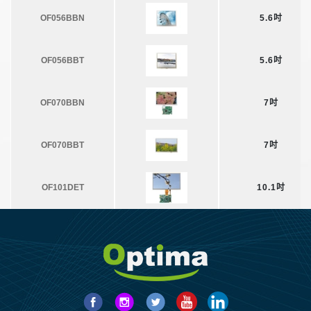
OF056BBN
5.6吋
OF056BBT
5.6吋
OF070BBN
7吋
OF070BBT
7吋
OF101DET
10.1吋