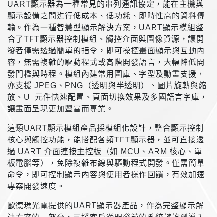
UART顯示器為一種常見的串列通訊協定，能在主機與
顯示設備之間進行低成本、低功耗、即時性高的資料傳
輸。作為一種智慧型顯示解決方案，UART顯示模組整
合了TFT顯示器控制模組、觸控介面與圖像資源，讓開
發者僅需透過簡單的指令，即可操控畫面顯示與互動內
容，無需複雜的驅動程式或高階開發語言，大幅降低開
發門檻與時程。模組內建常用圖庫、字型及動畫支援，
亦支援 JPEG、PNG（透明與半透明）、圖片旋轉與縮
放、UI 元件快速配置、頁面切換效果及多國語言字庫，
讓畫面呈現更加豐富而專業。
這類UART顯示模組產品採模組化設計，整合顯示控制
核心與觸控功能，能搭配各類TFT顯示器，並可直接透
過 UART 介面連接主控板（如 MCU、ARM 核心、單
板電腦等），免除複雜布線與驅動程式開發。僅需簡單
命令，即可控制顯示內容與使用者操作回饋，有效加速
專案開發速度。
歐德瑪光電提供的UART顯示器產品，作為完整顯示解