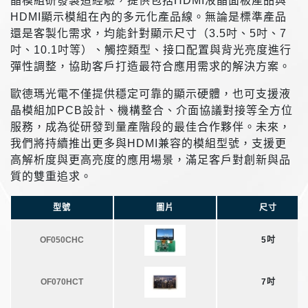
晶模組研發製造經驗，提供包括HDMI液晶面板產品與
HDMI顯示模組在內的多元化產品線。無論是標準產品
還是客製化需求，均能針對顯示尺寸（3.5吋、5吋、7
吋、10.1吋等）、觸控類型、接口配置與背光亮度進行
彈性調整，協助客戶打造最符合應用需求的解決方案。
歐德瑪光電不僅提供穩定可靠的顯示硬體，也可支援液
晶模組加PCB設計、機構整合、介面協議對接等全方位
服務，成為從研發到量產階段的最佳合作夥伴。未來，
我們將持續推出更多與HDMI兼容的模組型號，支援更
高解析度與更高亮度的應用場景，滿足客戶對創新與品
質的雙重追求。
型號
圖片
尺寸
OF050CHC
5吋
OF070HCT
7吋